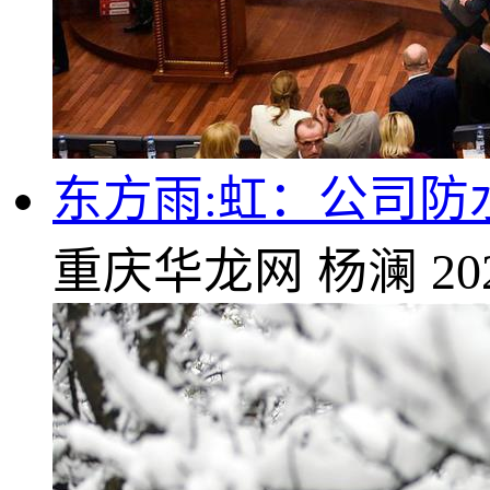
东方雨:虹：公司防
重庆华龙网
杨澜
20