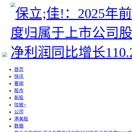
首页
快讯
要闻
股市
新股
信披+
公司
港美股
数据