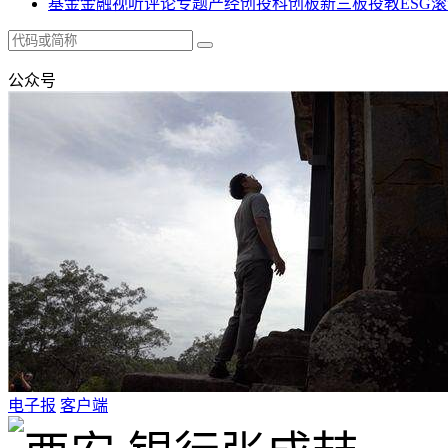
基金
金融
视听
评论
专题
产经
创投
科创板
新三板
投教
ESG
滚
公众号
电子报
客户端